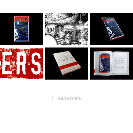
↑
NACH OBEN